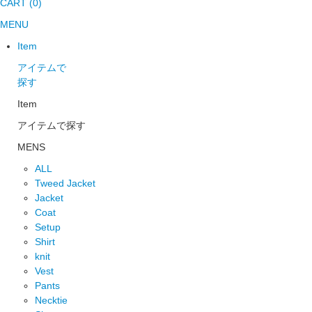
CART (0)
MENU
Item
アイテムで
探す
Item
アイテムで探す
MENS
ALL
Tweed Jacket
Jacket
Coat
Setup
Shirt
knit
Vest
Pants
Necktie