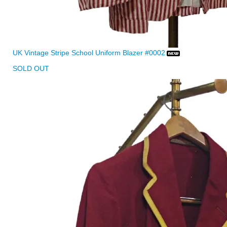
UK Vintage Stripe School Uniform Blazer #0002
SOLD OUT